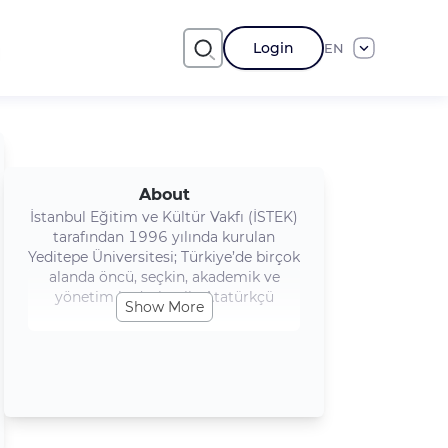
Login
EN
About
İstanbul Eğitim ve Kültür Vakfı (İSTEK)
tarafından 1996 yılında kurulan
Yeditepe Üniversitesi; Türkiye’de birçok
alanda öncü, seçkin, akademik ve
yönetim kadroları ile Atatürkçü
Show More
düşüncelerin ışığında çağdaş,
araştırmacı, yenilikçi, iş dünyasının
ihtiyaç duyduğu tüm nitelik ve
donanıma sahip, teknolojiye hakim,
dünya kültürünü tanıyan, öz benliğini
güçlendirmiş gençler yetiştirmeyi
amaçlıyor. Üniversitemiz, çağdaş