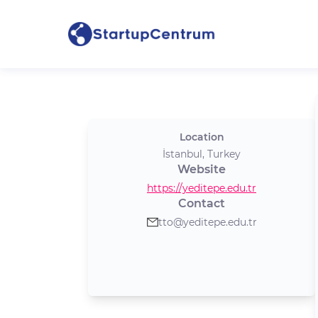
Location
İstanbul, Turkey
Website
https://yeditepe.edu.tr
Contact
tto@yeditepe.edu.tr