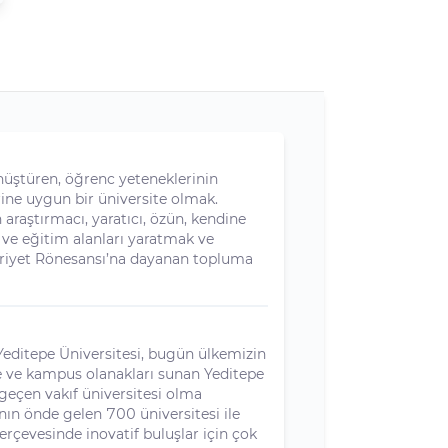
akademik program ve uygulamalarıyla
bilgi çağına dönük eğitim yapıyor.
nüştüren, öğrenc yeteneklerinin
erine uygun bir üniversite olmak.
 araştırmacı, yaratıcı, özün, kendine
a ve eğitim alanları yaratmak ve
uriyet Rönesansı’na dayanan topluma
Yeditepe Üniversitesi, bugün ülkemizin
te ve kampus olanakları sunan Yeditepe
geçen vakıf üniversitesi olma
nın önde gelen 700 üniversitesi ile
erçevesinde inovatif buluşlar için çok