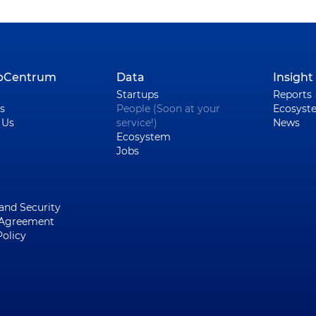
upCentrum
Data
Insight
Startups
Reports
s
People (Soon at your
Ecosyst
 Us
service!)
News
Ecosystem
Jobs
 and Security
 Agreement
Policy