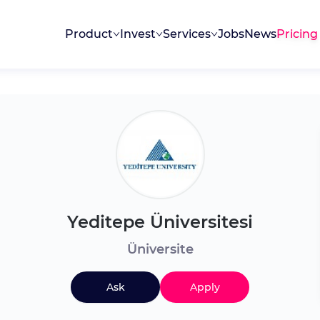
Product
Invest
Services
Jobs
News
Pricing
Yeditepe Üniversitesi
Üniversite
Ask
Apply