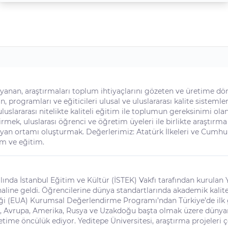
nan, araştırmaları toplum ihtiyaçlarını gözeten ve üretime dö
n, programları ve eğiticileri ulusal ve uluslararası kalite sisteml
slararası nitelikte kaliteli eğitim ile toplumun gereksinimi olan
rmek, uluslarası öğrenci ve öğretim üyeleri ile birlikte araştırm
an ortamı oluşturmak. Değerlerimiz: Atatürk İlkeleri ve Cumh
im ve eğitim.
nda İstanbul Eğitim ve Kültür (İSTEK) Vakfı tarafından kurulan 
 haline geldi. Öğrencilerine dünya standartlarında akademik kali
rliği (EUA) Kurumsal Değerlendirme Programı’ndan Türkiye’de ilk 
esi, Avrupa, Amerika, Rusya ve Uzakdoğu başta olmak üzere dünya
etime öncülük ediyor. Yeditepe Üniversitesi, araştırma projeleri ç