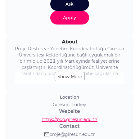
Ask
Apply
About
Proje Destek ve Yönetim Koordinatörlüğü Giresun
Üniversitesi Rektörlüğüne bağlı uygulamalı bir
birim olup 2021 yılı Mart ayında faaliyetlerine
başlamıştır. Koordinatörlüğümüz; Üniversite
tarafından ulusal/uluslararası hibe çağrılarına
Show More
yönelik başvuru sahibi ya da proje ortağı
konumunda hazırlanan ve yürütülen projeler
kapsamında yönetsel ve teknik koordinasyon
Location
süreçlerini takip eden bir yapı olarak kurulmuştur.
Giresun, Turkey
Website
https://pdo.giresun.edu.tr/
Contact
proje@giresun.edu.tr