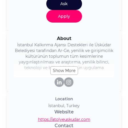
Ask
Apply
About
İstanbul Kalkınma Ajansı Destekleri ile Üsküdar
Belediyesi tarafından Ar-Ge, yenilik ve girişimcilik
kültürünün toplumun tüm kesimlerine
yaygınlaştırılması ve araştırma, yenilik bilinci,
teknoloji ve bilim kültürünün uygulama
Show More
düzeyinde gerçekleştirilmesi amacıyla bir
ekosistem olarak hayata geçirilen ATÖLYE
ÜSKÜDAR, Sürdürülebilir Kalkınma Amaçları
teması ile hizmet vermektedir. ATÖLYE ÜSKÜDAR
Girişimciler için ofisler, eğitimler için interaktif
Location
sınıflar, yeni nesil teknolojilere yönelik Ar-Ge
İstanbul, Turkey
projelerinin hayat bulduğu bir AR-GE laboratuvarı
Website
olmak üzere üç temel alandan oluşmaktadır.
https://atolyeuskudar.com
Contact