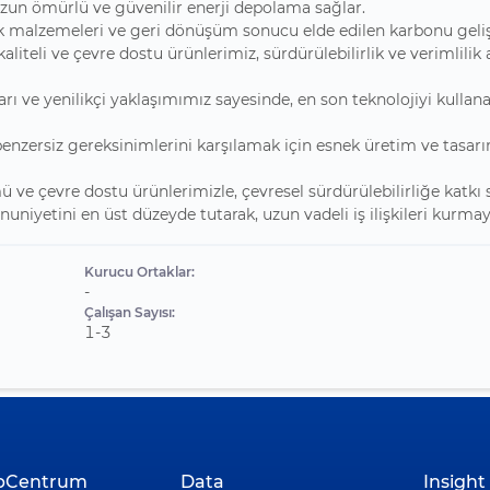
 uzun ömürlü ve güvenilir enerji depolama sağlar.
k malzemeleri ve geri dönüşüm sonucu elde edilen karbonu gelişti
liteli ve çevre dostu ürünlerimiz, sürdürülebilirlik ve verimlilik
rı ve yenilikçi yaklaşımımız sayesinde, en son teknolojiyi kullan
enzersiz gereksinimlerini karşılamak için esnek üretim ve tasarı
 ve çevre dostu ürünlerimizle, çevresel sürdürülebilirliğe katkı 
iyetini en üst düzeyde tutarak, uzun vadeli iş ilişkileri kurma
Kurucu Ortaklar:
-
Çalışan Sayısı:
1-3
upCentrum
Data
Insight