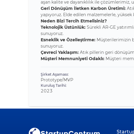
aşan kalite ve dayanıklılık ile çözümlerimiz,
Geri Dönüşüm İletken Karbon Üretimi:
Atı
yapıyoruz. Elde edilen malzemelerle, yüksek ka
Neden Bizi Tercih Etmelisiniz?
Teknolojik Üstünlük:
Sürekli AR-GE yatırımla
sunuyoruz.
Esneklik ve Özelleştirme:
Müşterilerimizin b
sunuyoruz.
Çevreci Yaklaşım:
Atık pillerin geri dönüşümü
Müşteri Memnuniyeti Odaklı:
Müşteri memnun
Şirket Aşaması:
Prototype/MVP
Kuruluş Tarihi:
2023
Start