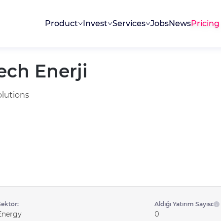
Product
Invest
Services
Jobs
News
Pricing
ech Enerji
olutions
Sektör:
Aldığı Yatırım Sayısı:
Energy
0