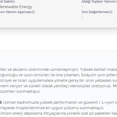
lt Sektör:
Aldığı Toplam Yatırım:
Renewable Energy
-
Son Yatırım Aşaması:
Son Değerlemesi:
-
ller ve akülerin üretiminde uzmanlaşmıştır. Yüksek kaliteli malz
i yoğunluğu ve uzun ömürleri ile öne çıkarken, Sodyum iyon piller
üstriyel ve ticari uygulamalara yönelik geniş bir ürün yelpazesi s
nem veriyor ve sürekli olarak yenilikçi teknolojiler üretiyoruz..
çözümleri sunmaktayız.
i:
Uzman kadromuzla yüksek performanslı ve güvenili r Li-iyon ve
tasarlayarak müşterilerimize en uygun çözümü sunmaktayız.
imizin enerji depolama ihtiyaçlarına yönelik özel pil paketleri tas