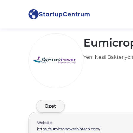
Eumicro
Yeni Nesil Bakteriyofa
Özet
Website:
https://eumicropowerbiotech.com/