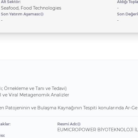
Alt Sektör:
Aldığı Topl
Seafood, Food Technologies
-
Son Yatırım Aşaması:
Son Değerl
-
-
lı; Örnekleme ve Tanı ve Tedavi)
l ve Viral Metagenomik Analizler
tken Patojeninin ve Bulaşma Kaynağının Tespiti konularında Ar-G
aklar:
Resmi Adı:
EUMICROPOWER BİYOTEKNOLOJİ İLA
sı: