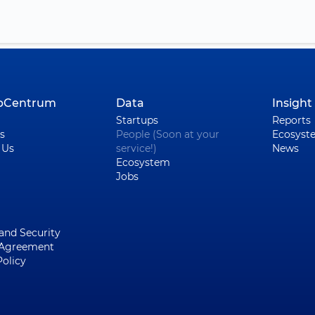
upCentrum
Data
Insight
Startups
Reports
s
People (Soon at your
Ecosyst
 Us
service!)
News
Ecosystem
Jobs
 and Security
 Agreement
Policy