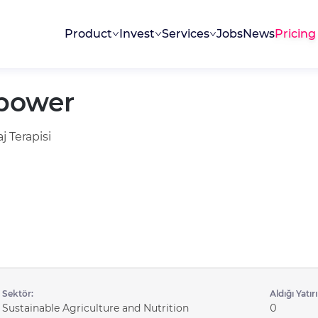
Product
Invest
Services
Jobs
News
Pricing
power
j Terapisi
Sektör:
Aldığı Yatır
Sustainable Agriculture and Nutrition
0