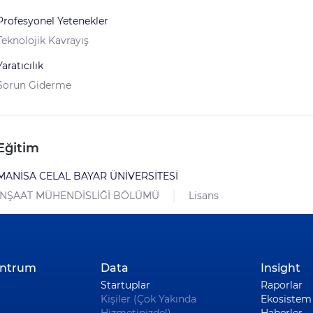
Profesyonel Yetenekler
Teknolojik Kavrayış
Yaratıcılık
Sorun Giderme
Eğitim
MANİSA CELAL BAYAR ÜNİVERSİTESİ
İNŞAAT MÜHENDİSLİĞİ BÖLÜMÜ
Lisans
entrum
Data
Insight
Startuplar
Raporlar
Kişiler (Çok Yakında
Ekosistem 