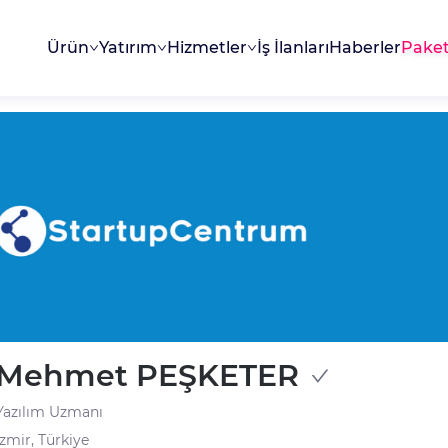
Ürün
Yatırım
Hizmetler
İş İlanları
Haberler
Paket
Mehmet PEŞKETER
Yazılım Uzmanı
İzmir, Türkiye