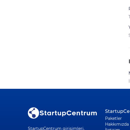
StartupC
Paketler
Hakkımızda
StartupCentrum girişimleri,