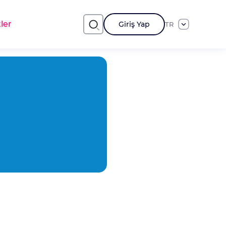
ler
Giriş Yap
TR