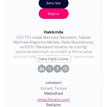
Soru Sor
Başvur
Hakkında
GTÜ TTO olarak Marmara Teknokent, Tübitak
Marmara Araştırma Merkezi, Redis Biyoteknoloji
ve ODTÜ Teknokent Yönetim ile iş birliği
içerisinde teknolojik ve inovatif iş fikrine sahip
girişimci adaylarına BİGG programı kapsamında
Daha Fazla Göster
destek verilmektedir. GTÜ TTO, Gebze Teknik
Üniversitesi'nin yüzde yüz hisse sahibi olduğu bir
kurum olup, 22 Ocak 2019 tarihinde tescil
edilmiştir. Misyonumuz, Türkiye'nin teknoloji ve
yenilik alanındaki liderlerini yetiştirmek,
Lokasyon
inovasyonu teşvik etmek için girişimcileri
Kocaeli, Türkiye
desteklemek, onlara gerekli altyapıyı sağlamak,
Websitesi
genç girişimcilerin iş fikirlerini gerçeğe
dönüştürmelerine yardımcı olmak ve teknoloji
https://gtutto.com/
alanında sıradışı projelerin hayata geçirilmesini
İletişim