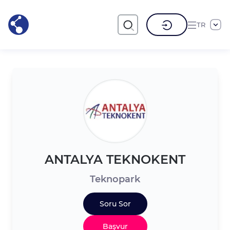
TR
ANTALYA TEKNOKENT
Teknopark
Soru Sor
Başvur