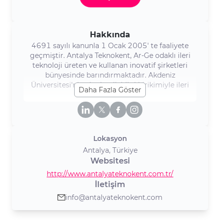
Hakkında
4691 sayılı kanunla 1 Ocak 2005' te faaliyete
geçmiştir. Antalya Teknokent, Ar-Ge odaklı ileri
teknoloji üreten ve kullanan inovatif şirketleri
bünyesinde barındırmaktadır. Akdeniz
Üniversitesi'nin akademik bilgi birikimiyle ileri
Daha Fazla Göster
teknoloji kullanan firmaların inovatif fikirlerini
sentezleyerek ekonomideki teknolojiye dayalı payı
sürekli arttırıp teknoloji kullanan veya üreten
firmalar arasında sinerji yaratarak küresel rekabete
kaynak oluşturmayı misyon edinmiştir. Hali
Lokasyon
hazırda 20 yıla yakın tecrübesi 240’ı, Aşkın Şirketi
Antalya, Türkiye
ve 1500'ün üzerinde Ar-Ge Personeli İle Antalya
Websitesi
‘yı Ve Türkiye’yi Geleceğe Hazırlayan Antalya
Teknoloji Vadisi Projesinin Mimarı, Türkiye’deki En
http://www.antalyateknokent.com.tr/
Büyük Tarım Teknokentini Kurma Vizyonuna
İletişim
Sahip, Uzay Havacılık Ve Savunma Sanayinin Yeni
info@antalyateknokent.com
Merkezi Türkiye’nin En İyi 7. Teknokenti olarak
faaliyetlerini yürütmektedir.