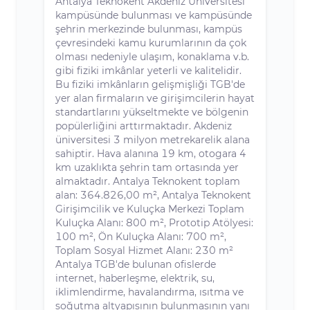
Antalya Teknokent Akdeniz Üniversitesi
kampüsünde bulunması ve kampüsünde
şehrin merkezinde bulunması, kampüs
çevresindeki kamu kurumlarının da çok
olması nedeniyle ulaşım, konaklama v.b.
gibi fiziki imkânlar yeterli ve kalitelidir.
Bu fiziki imkânların gelişmişliği TGB'de
yer alan firmaların ve girişimcilerin hayat
standartlarını yükseltmekte ve bölgenin
popülerliğini arttırmaktadır. Akdeniz
üniversitesi 3 milyon metrekarelik alana
sahiptir. Hava alanına 19 km, otogara 4
km uzaklıkta şehrin tam ortasında yer
almaktadır. Antalya Teknokent toplam
alan: 364.826,00 m², Antalya Teknokent
Girişimcilik ve Kuluçka Merkezi Toplam
Kuluçka Alanı: 800 m², Prototip Atölyesi:
100 m², Ön Kuluçka Alanı: 700 m²,
Toplam Sosyal Hizmet Alanı: 230 m²
Antalya TGB'de bulunan ofislerde
internet, haberleşme, elektrik, su,
iklimlendirme, havalandırma, ısıtma ve
soğutma altyapısının bulunmasının yanı