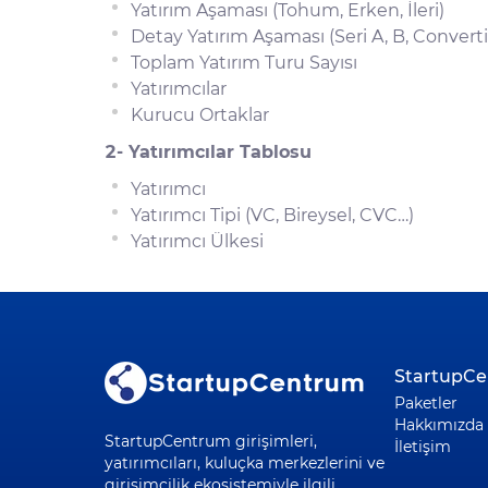
Yatırım Aşaması (Tohum, Erken, İleri)
Detay Yatırım Aşaması (Seri A, B, Convertib
Toplam Yatırım Turu Sayısı
Yatırımcılar
Kurucu Ortaklar
2- Yatırımcılar Tablosu
Yatırımcı
Yatırımcı Tipi (VC, Bireysel, CVC…)
Yatırımcı Ülkesi
StartupC
Paketler
Hakkımızda
StartupCentrum girişimleri,
İletişim
yatırımcıları, kuluçka merkezlerini ve
girişimcilik ekosistemiyle ilgili