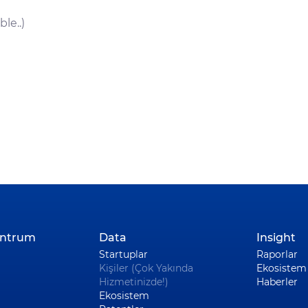
le..)
entrum
Data
Insight
Startuplar
Raporlar
Kişiler (Çok Yakında
Ekosistem 
Hizmetinizde!)
Haberler
Ekosistem