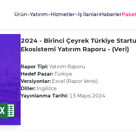
Ürün
Yatırım
Hizmetler
İş İlanları
Haberler
Paket
2024 - Birinci Çeyrek Türkiye Start
Ekosistemi Yatırım Raporu - (Veri)
Rapor Tipi:
Yatırım Raporu
Hedef Pazar:
Türkiye
Versiyonlar:
Excel (Rapor Verisi)
Diller:
İngilizce
Yayınlanma Tarihi:
13 Mayıs 2024