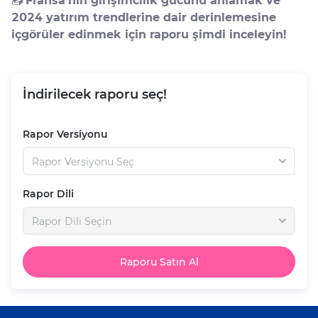
📥
Fransa’nın girişimcilik gücünü anlamak ve
2024 yatırım trendlerine dair derinlemesine
içgörüler edinmek için raporu şimdi inceleyin!
İndirilecek raporu seç!
Rapor Versiyonu
Rapor Versiyonu Seç
Rapor Dili
Rapor Dili Seçin
Raporu Satın Al