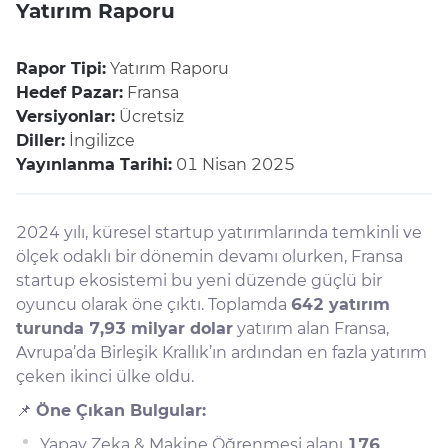
Yatırım Raporu
Rapor Tipi:
Yatırım Raporu
Hedef Pazar:
Fransa
Versiyonlar:
Ücretsiz
Diller:
İngilizce
Yayınlanma Tarihi:
01 Nisan 2025
2024 yılı, küresel startup yatırımlarında temkinli ve
ölçek odaklı bir dönemin devamı olurken, Fransa
startup ekosistemi bu yeni düzende güçlü bir
oyuncu olarak öne çıktı. Toplamda
642 yatırım
turunda 7,93 milyar dolar
yatırım alan Fransa,
Avrupa’da Birleşik Krallık’ın ardından en fazla yatırım
çeken ikinci ülke oldu.
📌
Öne Çıkan Bulgular:
Yapay Zeka & Makine Öğrenmesi alanı
176